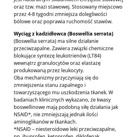
oraz tzw. mazi stawowej. Stosowany miejscowo
przez 4-8 tygodni zmniejsza dolegliwości
bólowe oraz poprawia ruchomość stawów.
Wyciąg z kadzidłowca (Boswellia serrata)
(Boswellia serrata) ma silne działanie
przeciwzapalne. Zawiera związki chemiczne
blokujące syntezę leukotrienów (LT84)
wewnątrz granulocytów oraz elastazę
produkowaną przez leukocyty.
Oba mechanizmy przyczyniają się do
zmniejszenia stanu zapalnego i
towarzyszącego mu uszkodzenia tkanek. W
badaniach klinicznych wykazano, że kwasy
boswellinowe mają podobną siłę działania jak
NSAID*, nie zmniejszają jednak ilości
aminoglikanów w tkankach.
*NSAID – niesteroidowe leki przeciwzapalne,
np. ibuprofen, ketoprofen, diklofenak.