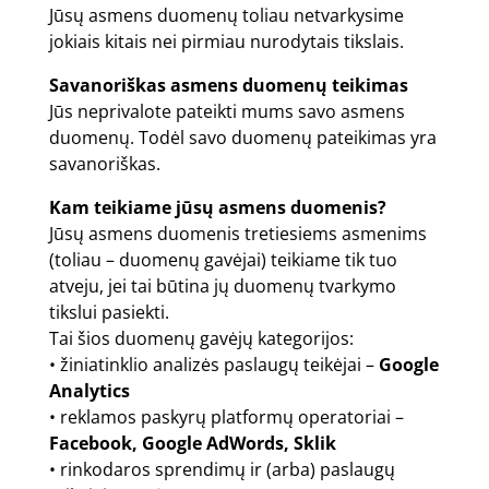
Jūsų asmens duomenų toliau netvarkysime
jokiais kitais nei pirmiau nurodytais tikslais.
Savanoriškas asmens duomenų teikimas
Jūs neprivalote pateikti mums savo asmens
duomenų. Todėl savo duomenų pateikimas yra
savanoriškas.
Kam teikiame jūsų asmens duomenis?
Jūsų asmens duomenis tretiesiems asmenims
(toliau – duomenų gavėjai) teikiame tik tuo
atveju, jei tai būtina jų duomenų tvarkymo
tikslui pasiekti.
Tai šios duomenų gavėjų kategorijos:
• žiniatinklio analizės paslaugų teikėjai –
Google
Analytics
• reklamos paskyrų platformų operatoriai –
Facebook, Google AdWords, Sklik
• rinkodaros sprendimų ir (arba) paslaugų