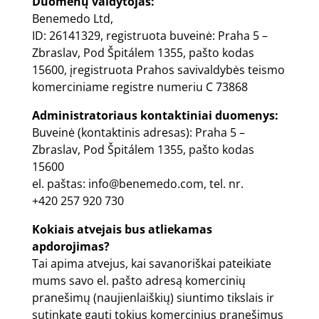
Duomenų valdytojas:
Benemedo Ltd,
ID: 26141329, registruota buveinė: Praha 5 –
Zbraslav, Pod Špitálem 1355, pašto kodas
15600, įregistruota Prahos savivaldybės teismo
komerciniame registre numeriu C 73868
Administratoriaus kontaktiniai duomenys:
Buveinė (kontaktinis adresas): Praha 5 –
Zbraslav, Pod Špitálem 1355, pašto kodas
15600
el. paštas:
info@benemedo.com
, tel. nr.
+420 257 920 730
Kokiais atvejais bus atliekamas
apdorojimas?
Tai apima atvejus, kai savanoriškai pateikiate
mums savo el. pašto adresą komercinių
pranešimų (naujienlaiškių) siuntimo tikslais ir
sutinkate gauti tokius komercinius pranešimus