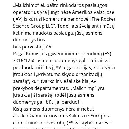
„Mailchimp” el. pašto rinkodaros paslaugos
operatorius yra Jungtinėse Amerikos Valstijose
(JAV) įsikūrusi komercinė bendrovė „The Rocket
Science Group LLC”. Todėl, atsižvelgiant į mūsų
ketinimą naudotis paslauga, jūsų asmens
duomenys bus
bus pervesta į JAV.
Pagal Komisijos įgyvendinimo sprendimą (ES)
2016/1250 asmens duomenys gali būti laisvai
perduodami iš ES į JAV organizacijas, kurios yra
įtrauktos į „Privatumo skydo organizacijų
sąrašą”, kurį tvarko ir viešai skelbia JAV
prekybos departamentas. „Mailchimp” yra
įtraukta į šį sąrašą, todėl jūsų asmens
duomenys gali būti jai perduoti.
Jūsų asmens duomenys nėra ir nebus
atskleidžiami trečiosioms šalims už Europos
ekonominės erdvės ribų (ES valstybės narės +