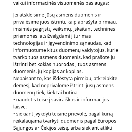
vaikui informacinės visuomenės paslaugas;
Jei atskleisime jūsų asmens duomenis ir
privalėsime juos ištrinti, kaip aprašyta pirmiau,
imsimės pagrįstų veiksmų, įskaitant technines
priemones, atsižvelgdami į turimas
technologijas ir įgyvendinimo sąnaudas, kad
informuotume kitus duomenų valdytojus, kurie
tvarko tuos asmens duomenis, kad prašote jų
ištrinti bet kokias nuorodas į tuos asmens
duomenis, jų kopijas ar kopijas.
Nepaisant to, kas išdėstyta pirmiau, atkreipkite
dėmesį, kad neprivalome ištrinti jūsų asmens
duomenų tiek, kiek tai būtina:
• naudotis teise į saviraiškos ir informacijos
laisvę;
• siekiant įvykdyti teisinę prievolę, pagal kurią
reikalaujama tvarkyti duomenis pagal Europos
Sąjungos ar Čekijos teisę, arba siekiant atlikti