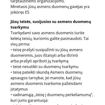
tarptautinėms organizacijoms.
Minėtasis jūsų asmens duomenų gavėjas yra
įsikūręs ES
Jūsų teisės, susijusios su asmens duomenų
tvarkymu
Tvarkydami savo asmens duomenis turite
keletą teisių, kuriomis galite pasinaudoti. Tai
visų pirma:
• teisę prašyti susipažinti su jūsų asmens
duomenimis, juos ištaisyti arba ištrinti
arba prašyti apriboti jų tvarkymą
• teisė nesutikti su duomenų tvarkymu
• teisę pateikti skundą Asmens duomenų
apsaugos tarnybai, jei manote, kad jūsų
asmens duomenis tvarkome pažeisdami
įstatymus
• vadinamąją „teisę į duomenų perkeliamumą”,
kuri jums garantuoja: