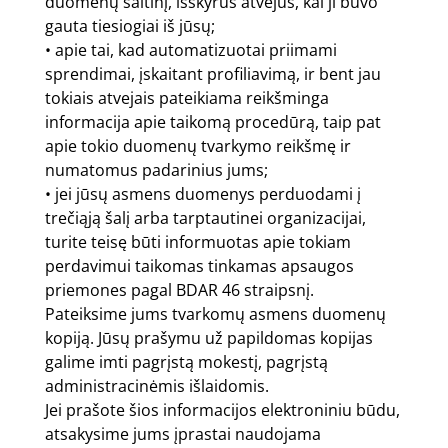
duomenų šaltinį, išskyrus atvejus, kai ji buvo
gauta tiesiogiai iš jūsų;
• apie tai, kad automatizuotai priimami
sprendimai, įskaitant profiliavimą, ir bent jau
tokiais atvejais pateikiama reikšminga
informacija apie taikomą procedūrą, taip pat
apie tokio duomenų tvarkymo reikšmę ir
numatomus padarinius jums;
• jei jūsų asmens duomenys perduodami į
trečiąją šalį arba tarptautinei organizacijai,
turite teisę būti informuotas apie tokiam
perdavimui taikomas tinkamas apsaugos
priemones pagal BDAR 46 straipsnį.
Pateiksime jums tvarkomų asmens duomenų
kopiją. Jūsų prašymu už papildomas kopijas
galime imti pagrįstą mokestį, pagrįstą
administracinėmis išlaidomis.
Jei prašote šios informacijos elektroniniu būdu,
atsakysime jums įprastai naudojama