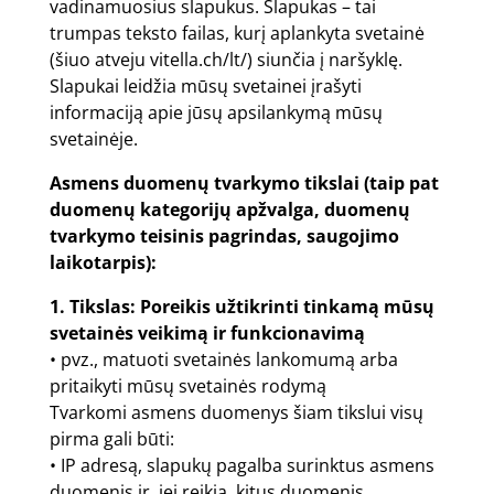
vadinamuosius slapukus. Slapukas – tai
trumpas teksto failas, kurį aplankyta svetainė
(šiuo atveju
vitella.ch/lt/
) siunčia į naršyklę.
Slapukai leidžia mūsų svetainei įrašyti
informaciją apie jūsų apsilankymą mūsų
svetainėje.
Asmens duomenų tvarkymo tikslai (taip pat
duomenų kategorijų apžvalga, duomenų
tvarkymo teisinis pagrindas, saugojimo
laikotarpis):
1. Tikslas: Poreikis užtikrinti tinkamą mūsų
svetainės veikimą ir funkcionavimą
• pvz., matuoti svetainės lankomumą arba
pritaikyti mūsų svetainės rodymą
Tvarkomi asmens duomenys šiam tikslui visų
pirma gali būti:
• IP adresą, slapukų pagalba surinktus asmens
duomenis ir, jei reikia, kitus duomenis