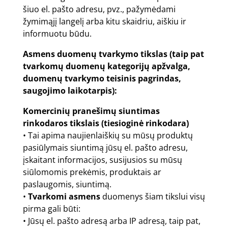
šiuo el. pašto adresu, pvz., pažymėdami
žymimąjį langelį arba kitu skaidriu, aiškiu ir
informuotu būdu.
Asmens duomenų tvarkymo tikslas (taip pat
tvarkomų duomenų kategorijų apžvalga,
duomenų tvarkymo teisinis pagrindas,
saugojimo laikotarpis):
Komercinių pranešimų siuntimas
rinkodaros tikslais (tiesioginė rinkodara)
• Tai apima naujienlaiškių su mūsų produktų
pasiūlymais siuntimą jūsų el. pašto adresu,
įskaitant informacijos, susijusios su mūsų
siūlomomis prekėmis, produktais ar
paslaugomis, siuntimą.
•
Tvarkomi asmens
duomenys šiam tikslui visų
pirma gali būti:
• Jūsų el. pašto adresą arba IP adresą, taip pat,