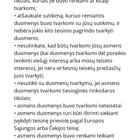
tikslais, kuriais jie buvo renkami ar kitaip
tvarkomi;
• atšaukiate sutikimą, kuriuo remiantis
duomenys buvo tvarkomi su jūsų sutikimu, ir
nebėra jokio kito teisinio pagrindo tvarkyti
duomenis;
• nesutinkate, kad būtų tvarkomi jūsų asmens
duomenys (kai duomenys tvarkomi dėl poreikio
tenkinti viešąjį interesą arba mūsų teisėto
intereso), jei nėra viršesnių teisėtų priežasčių
juos tvarkyti;
• nesutikti su duomenų tvarkymu, jei asmens
duomenys tvarkomi tiesioginės rinkodaros
tikslais;
• asmens duomenys buvo tvarkomi neteisėtai
• asmens duomenys turi būti ištrinti siekiant
įvykdyti teisinę prievolę pagal Europos
Sąjungos arba Čekijos teisę;
• asmens duomenys buvo renkami teikiant