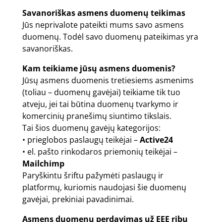
Savanoriškas asmens duomenų teikimas
Jūs neprivalote pateikti mums savo asmens
duomenų. Todėl savo duomenų pateikimas yra
savanoriškas.
Kam teikiame jūsų asmens duomenis?
Jūsų asmens duomenis tretiesiems asmenims
(toliau – duomenų gavėjai) teikiame tik tuo
atveju, jei tai būtina duomenų tvarkymo ir
komercinių pranešimų siuntimo tikslais.
Tai šios duomenų gavėjų kategorijos:
• prieglobos paslaugų teikėjai –
Active24
• el. pašto rinkodaros priemonių teikėjai –
Mailchimp
Paryškintu šriftu pažymėti paslaugų ir
platformų, kuriomis naudojasi šie duomenų
gavėjai, prekiniai pavadinimai.
Asmens duomenų perdavimas už EEE ribų