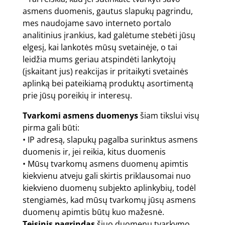
asmens duomenis, gautus slapukų pagrindu,
mes naudojame savo interneto portalo
analitinius įrankius, kad galėtume stebėti jūsų
elgesį, kai lankotės mūsų svetainėje, o tai
leidžia mums geriau atspindėti lankytojų
(įskaitant jus) reakcijas ir pritaikyti svetainės
aplinką bei pateikiamą produktų asortimentą
prie jūsų poreikių ir interesų.
Tvarkomi asmens duomenys
šiam tikslui visų
pirma gali būti:
• IP adresą, slapukų pagalba surinktus asmens
duomenis ir, jei reikia, kitus duomenis
• Mūsų tvarkomų asmens duomenų apimtis
kiekvienu atveju gali skirtis priklausomai nuo
kiekvieno duomenų subjekto aplinkybių, todėl
stengiamės, kad mūsų tvarkomų jūsų asmens
duomenų apimtis būtų kuo mažesnė.
Teisinis pagrindas
šiuo duomenų tvarkymo