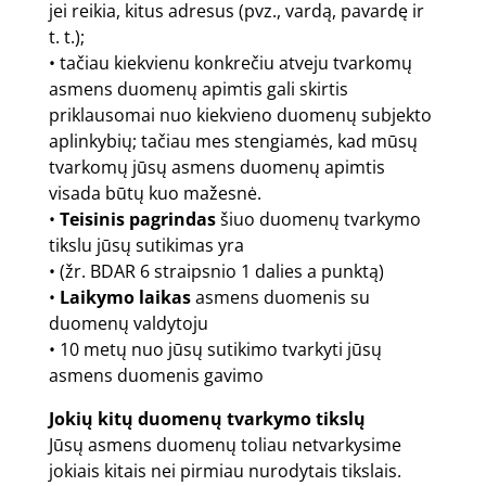
jei reikia, kitus adresus (pvz., vardą, pavardę ir
t. t.);
• tačiau kiekvienu konkrečiu atveju tvarkomų
asmens duomenų apimtis gali skirtis
priklausomai nuo kiekvieno duomenų subjekto
aplinkybių; tačiau mes stengiamės, kad mūsų
tvarkomų jūsų asmens duomenų apimtis
visada būtų kuo mažesnė.
•
Teisinis pagrindas
šiuo duomenų tvarkymo
tikslu jūsų sutikimas yra
• (žr. BDAR 6 straipsnio 1 dalies a punktą)
•
Laikymo laikas
asmens duomenis su
duomenų valdytoju
• 10 metų nuo jūsų sutikimo tvarkyti jūsų
asmens duomenis gavimo
Jokių kitų duomenų tvarkymo tikslų
Jūsų asmens duomenų toliau netvarkysime
jokiais kitais nei pirmiau nurodytais tikslais.