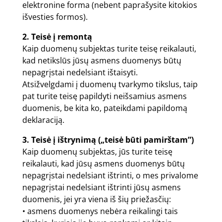
elektronine forma (nebent paprašysite kitokios
išvesties formos).
2. Teisė į remontą
Kaip duomenų subjektas turite teisę reikalauti,
kad netikslūs jūsų asmens duomenys būtų
nepagrįstai nedelsiant ištaisyti.
Atsižvelgdami į duomenų tvarkymo tikslus, taip
pat turite teisę papildyti neišsamius asmens
duomenis, be kita ko, pateikdami papildomą
deklaraciją.
3. Teisė į ištrynimą („teisė būti pamirštam”)
Kaip duomenų subjektas, jūs turite teisę
reikalauti, kad jūsų asmens duomenys būtų
nepagrįstai nedelsiant ištrinti, o mes privalome
nepagrįstai nedelsiant ištrinti jūsų asmens
duomenis, jei yra viena iš šių priežasčių:
• asmens duomenys nebėra reikalingi tais