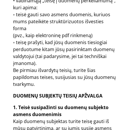
• vadinamąją „teisę į duomenų perkeliamumą”,
kuri apima:
◦ teisė gauti savo asmens duomenis, kuriuos
mums pateikėte struktūrizuotos išvesties
forma
(pvz., kaip elektroninę pdf rinkmeną)
◦ teisę prašyti, kad jūsų duomenis tiesiogiai
perduotume kitam jūsų pasirinktam duomenų
valdytojui (tai padarysime, jei tai techniškai
įmanoma).
Be pirmiau išvardytų teisių, turite šias
papildomas teises, susijusias su jūsų duomenų
tvarkymu.
DUOMENŲ SUBJEKTŲ TEISIŲ APŽVALGA
1. Teisė susipažinti su duomenų subjekto
asmens duomenimis
Kaip duomenų subjektas turite teisę gauti iš
mūsų patvirtinimą, ar su jumis susiję asmens