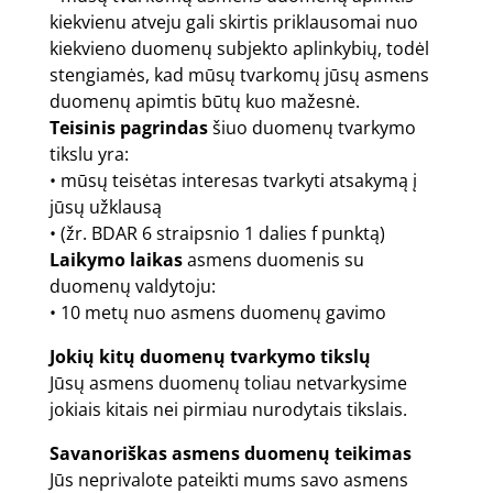
kiekvienu atveju gali skirtis priklausomai nuo
kiekvieno duomenų subjekto aplinkybių, todėl
stengiamės, kad mūsų tvarkomų jūsų asmens
duomenų apimtis būtų kuo mažesnė.
Teisinis pagrindas
šiuo duomenų tvarkymo
tikslu yra:
• mūsų teisėtas interesas tvarkyti atsakymą į
jūsų užklausą
• (žr. BDAR 6 straipsnio 1 dalies f punktą)
Laikymo laikas
asmens duomenis su
duomenų valdytoju:
• 10 metų nuo asmens duomenų gavimo
Jokių kitų duomenų tvarkymo tikslų
Jūsų asmens duomenų toliau netvarkysime
jokiais kitais nei pirmiau nurodytais tikslais.
Savanoriškas asmens duomenų teikimas
Jūs neprivalote pateikti mums savo asmens