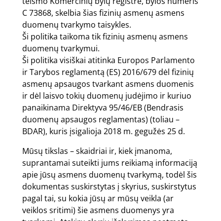
teismo Komercinių bylų registre, bylos numeris
C 73868, skelbia šias fizinių asmenų asmens
duomenų tvarkymo taisykles.
Ši politika taikoma tik fizinių asmenų asmens
duomenų tvarkymui.
Ši politika visiškai atitinka Europos Parlamento
ir Tarybos reglamentą (ES) 2016/679 dėl fizinių
asmenų apsaugos tvarkant asmens duomenis
ir dėl laisvo tokių duomenų judėjimo ir kuriuo
panaikinama Direktyva 95/46/EB (Bendrasis
duomenų apsaugos reglamentas) (toliau –
BDAR), kuris įsigalioja 2018 m. gegužės 25 d.
Mūsų tikslas – skaidriai ir, kiek įmanoma,
suprantamai suteikti jums reikiamą informaciją
apie jūsų asmens duomenų tvarkymą, todėl šis
dokumentas suskirstytas į skyrius, suskirstytus
pagal tai, su kokia jūsų ar mūsų veikla (ar
veiklos sritimi) šie asmens duomenys yra