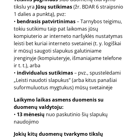
tikslu yra
Jūsų sutikimas
(žr. BDAR 6 straipsnio
1 dalies a punktą), pvz:
•
bendrasis patvirtinimas
– Tarnybos teigimu,
tokiu sutikimu taip pat laikomas jūsų
kompiuterio ar interneto naršyklės nustatymas
leisti bet kuriai interneto svetainei (t. y. logiškai
ir mūsų) saugoti slapukus galutiniame
įrenginyje (kompiuteryje, išmaniajame telefone
ir t. t.), arba
•
individualus sutikimas
– pvz., spustelėdami
„Leisti naudoti slapukus” (arba kitus panašiai
suformuluotus mygtukus) mūsų svetainėje
Laikymo laikas asmens duomenis su
duomenų valdytoju:
•
13 mėnesių
nuo paskutinio šių slapukų
naudojimo
Jokių kitų duomenų tvarkymo tikslų