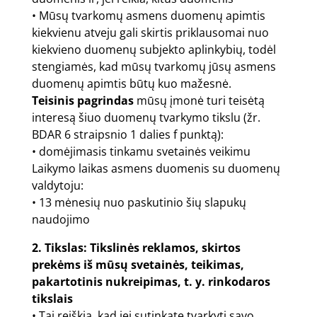
• Mūsų tvarkomų asmens duomenų apimtis
kiekvienu atveju gali skirtis priklausomai nuo
kiekvieno duomenų subjekto aplinkybių, todėl
stengiamės, kad mūsų tvarkomų jūsų asmens
duomenų apimtis būtų kuo mažesnė.
Teisinis pagrindas
mūsų įmonė turi teisėtą
interesą šiuo duomenų tvarkymo tikslu (žr.
BDAR 6 straipsnio 1 dalies f punktą):
• domėjimasis tinkamu svetainės veikimu
Laikymo laikas asmens duomenis su duomenų
valdytoju:
• 13 mėnesių nuo paskutinio šių slapukų
naudojimo
2. Tikslas: Tikslinės reklamos, skirtos
prekėms iš mūsų svetainės, teikimas,
pakartotinis nukreipimas, t. y. rinkodaros
tikslais
• Tai reiškia, kad jei sutinkate tvarkyti savo