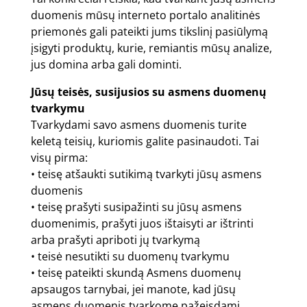
duomenis mūsų interneto portalo analitinės
priemonės gali pateikti jums tikslinį pasiūlymą
įsigyti produktų, kurie, remiantis mūsų analize,
jus domina arba gali dominti.
Jūsų teisės, susijusios su asmens duomenų
tvarkymu
Tvarkydami savo asmens duomenis turite
keletą teisių, kuriomis galite pasinaudoti. Tai
visų pirma:
• teisę atšaukti sutikimą tvarkyti jūsų asmens
duomenis
• teisę prašyti susipažinti su jūsų asmens
duomenimis, prašyti juos ištaisyti ar ištrinti
arba prašyti apriboti jų tvarkymą
• teisė nesutikti su duomenų tvarkymu
• teisę pateikti skundą Asmens duomenų
apsaugos tarnybai, jei manote, kad jūsų
asmens duomenis tvarkome pažeisdami