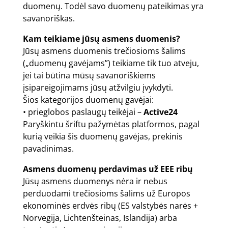
duomenų. Todėl savo duomenų pateikimas yra
savanoriškas.
Kam teikiame jūsų asmens duomenis?
Jūsų asmens duomenis trečiosioms šalims
(„duomenų gavėjams”) teikiame tik tuo atveju,
jei tai būtina mūsų savanoriškiems
įsipareigojimams jūsų atžvilgiu įvykdyti.
Šios kategorijos duomenų gavėjai:
• prieglobos paslaugų teikėjai –
Active24
Paryškintu šriftu pažymėtas platformos, pagal
kurią veikia šis duomenų gavėjas, prekinis
pavadinimas.
Asmens duomenų perdavimas už EEE ribų
Jūsų asmens duomenys nėra ir nebus
perduodami trečiosioms šalims už Europos
ekonominės erdvės ribų (ES valstybės narės +
Norvegija, Lichtenšteinas, Islandija) arba