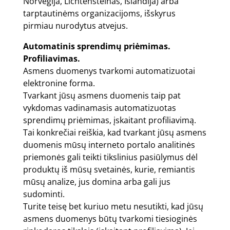
Norvegija, Lichtenšteinas, Islandija) arba
tarptautinėms organizacijoms, išskyrus
pirmiau nurodytus atvejus.
Automatinis sprendimų priėmimas.
Profiliavimas.
Asmens duomenys tvarkomi automatizuotai
elektronine forma.
Tvarkant jūsų asmens duomenis taip pat
vykdomas vadinamasis automatizuotas
sprendimų priėmimas, įskaitant profiliavimą.
Tai konkrečiai reiškia, kad tvarkant jūsų asmens
duomenis mūsų interneto portalo analitinės
priemonės gali teikti tikslinius pasiūlymus dėl
produktų iš mūsų svetainės, kurie, remiantis
mūsų analize, jus domina arba gali jus
sudominti.
Turite teisę bet kuriuo metu nesutikti, kad jūsų
asmens duomenys būtų tvarkomi tiesioginės