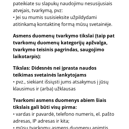
pateikiate su slapukų naudojimu nesusijusiais
atvejais, tvarkymą, pvz:
• Jei su mumis susisieksite užpildydami
atitinkamą kontaktinę formą mūsų svetainėje.
Asmens duomenų tvarkymo tikslai (taip pat
tvarkomų duomenų kategorijų apžvalga,
tvarkymo teisinis pagrindas, saugojimo
laikotarpis):
Tikslas: Didesnės nei įprasta naudos
teikimas svetainės lankytojams
• pvz., siekiant išsiųsti jums atsakymus į jūsų
klausimus ir (arba) užklausas
Tvarkomi asmens duomenys abiem šiais
tikslais gali būti visų pirma:
• vardas ir pavardė, telefono numeris, el. pašto
adresas, IP adresas ir kita;
• mūsų tvarkomų asmens duomenų apimtis