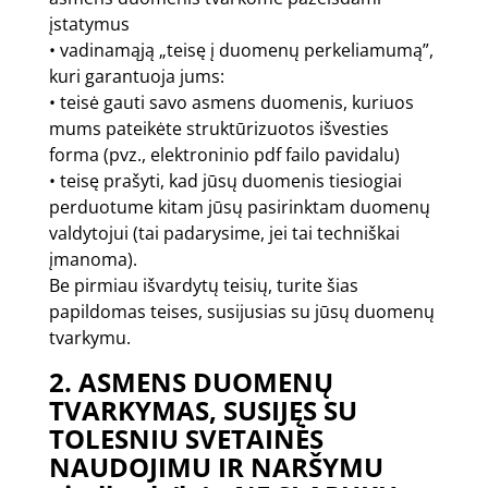
įstatymus
• vadinamąją „teisę į duomenų perkeliamumą”,
kuri garantuoja jums:
• teisė gauti savo asmens duomenis, kuriuos
mums pateikėte struktūrizuotos išvesties
forma (pvz., elektroninio pdf failo pavidalu)
• teisę prašyti, kad jūsų duomenis tiesiogiai
perduotume kitam jūsų pasirinktam duomenų
valdytojui (tai padarysime, jei tai techniškai
įmanoma).
Be pirmiau išvardytų teisių, turite šias
papildomas teises, susijusias su jūsų duomenų
tvarkymu.
2. ASMENS DUOMENŲ
TVARKYMAS, SUSIJĘS SU
TOLESNIU SVETAINĖS
NAUDOJIMU IR NARŠYMU