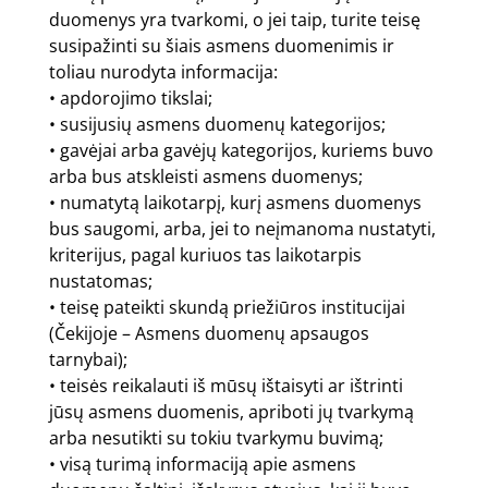
duomenys yra tvarkomi, o jei taip, turite teisę
susipažinti su šiais asmens duomenimis ir
toliau nurodyta informacija:
• apdorojimo tikslai;
• susijusių asmens duomenų kategorijos;
• gavėjai arba gavėjų kategorijos, kuriems buvo
arba bus atskleisti asmens duomenys;
• numatytą laikotarpį, kurį asmens duomenys
bus saugomi, arba, jei to neįmanoma nustatyti,
kriterijus, pagal kuriuos tas laikotarpis
nustatomas;
• teisę pateikti skundą priežiūros institucijai
(Čekijoje – Asmens duomenų apsaugos
tarnybai);
• teisės reikalauti iš mūsų ištaisyti ar ištrinti
jūsų asmens duomenis, apriboti jų tvarkymą
arba nesutikti su tokiu tvarkymu buvimą;
• visą turimą informaciją apie asmens