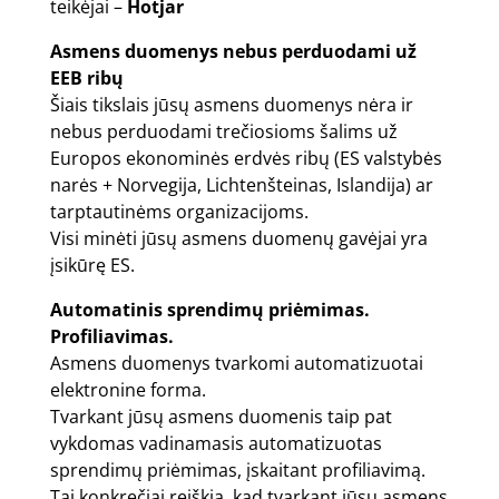
teikėjai –
Hotjar
Asmens duomenys nebus perduodami už
EEB ribų
Šiais tikslais jūsų asmens duomenys nėra ir
nebus perduodami trečiosioms šalims už
Europos ekonominės erdvės ribų (ES valstybės
narės + Norvegija, Lichtenšteinas, Islandija) ar
tarptautinėms organizacijoms.
Visi minėti jūsų asmens duomenų gavėjai yra
įsikūrę ES.
Automatinis sprendimų priėmimas.
Profiliavimas.
Asmens duomenys tvarkomi automatizuotai
elektronine forma.
Tvarkant jūsų asmens duomenis taip pat
vykdomas vadinamasis automatizuotas
sprendimų priėmimas, įskaitant profiliavimą.
Tai konkrečiai reiškia, kad tvarkant jūsų asmens