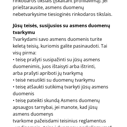
rinkodaros tikslais (įskaitant profiliavimą). Jei
prieštarausite, asmens duomenų
nebetvarkysime tiesioginės rinkodaros tikslais.
Jūsų teisės, susijusios su asmens duomenų
tvarkymu
Tvarkydami savo asmens duomenis turite
keletą teisių, kuriomis galite pasinaudoti. Tai
visų pirma:
• teisę prašyti susipažinti su jūsų asmens
duomenimis, juos ištaisyti arba ištrinti,
arba prašyti apriboti jų tvarkymą
• teisė nesutikti su duomenų tvarkymu
• teisę atšaukti sutikimą tvarkyti jūsų asmens
duomenis
• teisę pateikti skundą Asmens duomenų
apsaugos tarnybai, jei manote, kad jūsų
asmens duomenys
tvarkome pažeisdami teisinius reglamentus