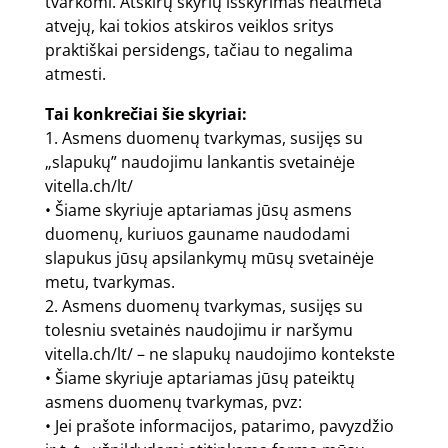
tvarkomi. Atskirų skyrių išskyrimas neatmeta
atvejų, kai tokios atskiros veiklos sritys
praktiškai persidengs, tačiau to negalima
atmesti.
Tai konkrečiai šie skyriai:
1. Asmens duomenų tvarkymas, susijęs su
„slapukų” naudojimu lankantis svetainėje
vitella.ch/lt/
• Šiame skyriuje aptariamas jūsų asmens
duomenų, kuriuos gauname naudodami
slapukus jūsų apsilankymų mūsų svetainėje
metu, tvarkymas.
2. Asmens duomenų tvarkymas, susijęs su
tolesniu svetainės naudojimu ir naršymu
vitella.ch/lt/
– ne slapukų naudojimo kontekste
• Šiame skyriuje aptariamas jūsų pateiktų
asmens duomenų tvarkymas, pvz:
• Jei prašote informacijos, patarimo, pavyzdžio