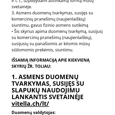
ir t. t., užpildydami atitinkamą formą mūsų
svetainėje.
3. Asmens duomenų tvarkymas, susijęs su
komercinių pranešimų (naujienlaiškių)
siuntimu, gavus fizinio asmens sutikimą
• Šis skyrius apima duomenų tvarkymą, susijusį
su komercinių pranešimų (naujienlaiškių),
susijusių su panašiomis ar kitomis mūsų
siūlomomis prekėmis, siuntimu.
IŠSAMIĄ INFORMACIJĄ APIE KIEKVIENĄ
SKYRIŲ ŽR. TOLIAU:
1. ASMENS DUOMENŲ
TVARKYMAS, SUSIJĘS SU
SLAPUKŲ NAUDOJIMU
LANKANTIS SVETAINĖJE
vitella.ch/lt/
Duomenų valdytojas: