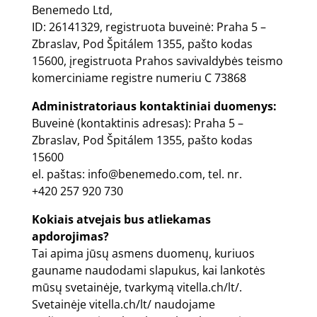
Benemedo Ltd,
ID: 26141329, registruota buveinė: Praha 5 –
Zbraslav, Pod Špitálem 1355, pašto kodas
15600, įregistruota Prahos savivaldybės teismo
komerciniame registre numeriu C 73868
Administratoriaus kontaktiniai duomenys:
Buveinė (kontaktinis adresas): Praha 5 –
Zbraslav, Pod Špitálem 1355, pašto kodas
15600
el. paštas:
info@benemedo.com
, tel. nr.
+420 257 920 730
Kokiais atvejais bus atliekamas
apdorojimas?
Tai apima jūsų asmens duomenų, kuriuos
gauname naudodami slapukus, kai lankotės
mūsų svetainėje, tvarkymą
vitella.ch/lt/
.
Svetainėje
vitella.ch/lt/
naudojame