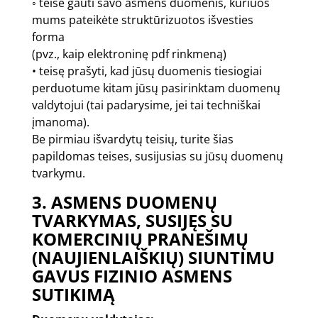
◦ teisė gauti savo asmens duomenis, kuriuos
mums pateikėte struktūrizuotos išvesties
forma
(pvz., kaip elektroninę pdf rinkmeną)
• teisę prašyti, kad jūsų duomenis tiesiogiai
perduotume kitam jūsų pasirinktam duomenų
valdytojui (tai padarysime, jei tai techniškai
įmanoma).
Be pirmiau išvardytų teisių, turite šias
papildomas teises, susijusias su jūsų duomenų
tvarkymu.
3. ASMENS DUOMENŲ
TVARKYMAS, SUSIJĘS SU
KOMERCINIŲ PRANEŠIMŲ
(NAUJIENLAIŠKIŲ) SIUNTIMU
GAVUS FIZINIO ASMENS
SUTIKIMĄ