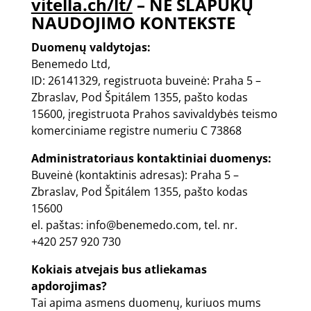
vitella.ch/lt/
– NE SLAPUKŲ
NAUDOJIMO KONTEKSTE
Duomenų valdytojas:
Benemedo Ltd,
ID: 26141329, registruota buveinė: Praha 5 –
Zbraslav, Pod Špitálem 1355, pašto kodas
15600, įregistruota Prahos savivaldybės teismo
komerciniame registre numeriu C 73868
Administratoriaus kontaktiniai duomenys:
Buveinė (kontaktinis adresas): Praha 5 –
Zbraslav, Pod Špitálem 1355, pašto kodas
15600
el. paštas:
info@benemedo.com
, tel. nr.
+420 257 920 730
Kokiais atvejais bus atliekamas
apdorojimas?
Tai apima asmens duomenų, kuriuos mums